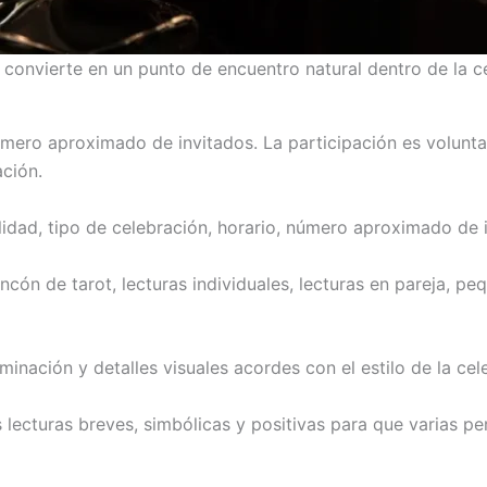
e convierte en un punto de encuentro natural dentro de la c
número aproximado de invitados. La participación es volunta
ación.
lidad, tipo de celebración, horario, número aproximado de 
incón de tarot, lecturas individuales, lecturas en pareja, 
minación y detalles visuales acordes con el estilo de la cel
lecturas breves, simbólicas y positivas para que varias pe