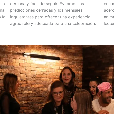
 la
cercana y fácil de seguir. Evitamos las
encue
una
predicciones cerradas y los mensajes
acerc
 la
inquietantes para ofrecer una experiencia
anima
agradable y adecuada para una celebración.
lectu