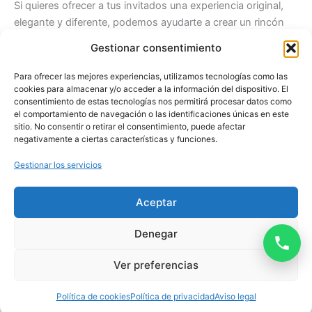
Si quieres ofrecer a tus invitados una experiencia original,
elegante y diferente, podemos ayudarte a crear un rincón
de tarot adaptado a tu boda.
Gestionar consentimiento
Cuéntanos la fecha, el lugar y el número aproximado de
Para ofrecer las mejores experiencias, utilizamos tecnologías como las
invitados, y te diremos qué formato encaja mejor con tu
cookies para almacenar y/o acceder a la información del dispositivo. El
consentimiento de estas tecnologías nos permitirá procesar datos como
celebración.
Precio del tarot para bodas
el comportamiento de navegación o las identificaciones únicas en este
sitio. No consentir o retirar el consentimiento, puede afectar
negativamente a ciertas características y funciones.
Consultal disponibilidad por WhatsApp
Gestionar los servicios
Aviso legal
Aceptar
Política de privacidad
Política de cookies
Denegar
Contacto
Ver preferencias
Todos los derechos © 2026 Tarot Eventos | Web realizada por
Creativa Web SEO
Política de cookies
Política de privacidad
Aviso legal